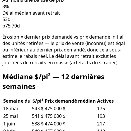
Au moins une baisse de prix
3%
Délai médian avant retrait
53d
p75 70d
Érosion = dernier prix demandé vs prix demandé initial
des unités retirées — le prix de vente (inconnu) est égal
ou inférieur au dernier prix demandé, donc cela sous-
estime le rabais réel. Le délai avant retrait exclut les
journées de retraits en masse (artefacts du scraper).
Médiane $/pi² — 12 dernières
semaines
Semaine du
$/pi²
Prix demandé médian
Actives
18 mai
543 $
475 000 $
175
25 mai
541 $
475 000 $
193
1 juin
538 $
474 000 $
217