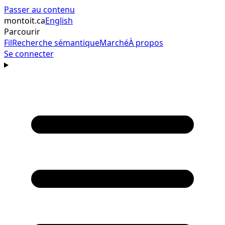
Passer au contenu
montoit
.ca
English
Parcourir
Fil
Recherche sémantique
Marché
À propos
Se connecter