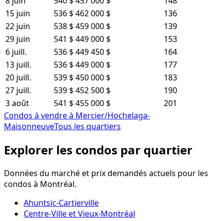
8 juin
540 $
457 000 $
148
15 juin
536 $
462 000 $
136
22 juin
538 $
459 000 $
139
29 juin
541 $
449 000 $
153
6 juill.
536 $
449 450 $
164
13 juill.
536 $
449 000 $
177
20 juill.
539 $
450 000 $
183
27 juill.
539 $
452 500 $
190
3 août
541 $
455 000 $
201
Condos à vendre à Mercier/Hochelaga-
Maisonneuve
Tous les quartiers
Explorer les condos par quartier
Données du marché et prix demandés actuels pour les
condos à Montréal.
Ahuntsic-Cartierville
Centre-Ville et Vieux-Montréal