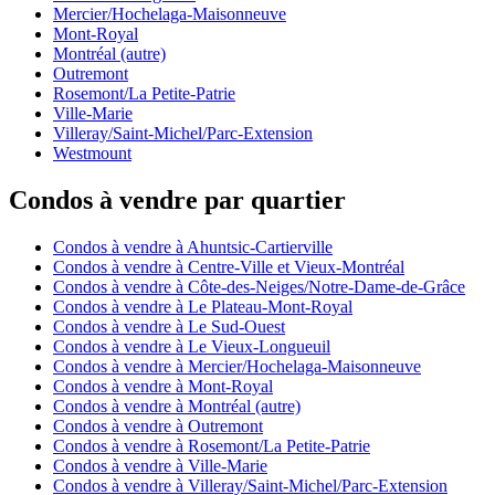
Mercier/Hochelaga-Maisonneuve
Mont-Royal
Montréal (autre)
Outremont
Rosemont/La Petite-Patrie
Ville-Marie
Villeray/Saint-Michel/Parc-Extension
Westmount
Condos à vendre par quartier
Condos à vendre à Ahuntsic-Cartierville
Condos à vendre à Centre-Ville et Vieux-Montréal
Condos à vendre à Côte-des-Neiges/Notre-Dame-de-Grâce
Condos à vendre à Le Plateau-Mont-Royal
Condos à vendre à Le Sud-Ouest
Condos à vendre à Le Vieux-Longueuil
Condos à vendre à Mercier/Hochelaga-Maisonneuve
Condos à vendre à Mont-Royal
Condos à vendre à Montréal (autre)
Condos à vendre à Outremont
Condos à vendre à Rosemont/La Petite-Patrie
Condos à vendre à Ville-Marie
Condos à vendre à Villeray/Saint-Michel/Parc-Extension