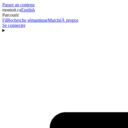
Passer au contenu
montoit
.ca
English
Parcourir
Fil
Recherche sémantique
Marché
À propos
Se connecter