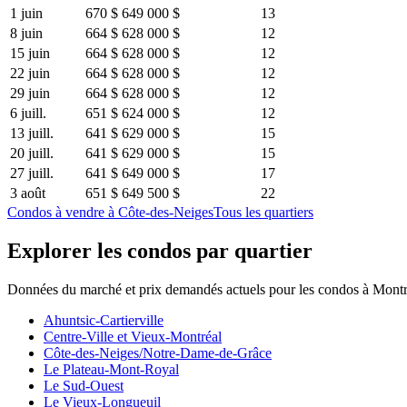
1 juin
670 $
649 000 $
13
8 juin
664 $
628 000 $
12
15 juin
664 $
628 000 $
12
22 juin
664 $
628 000 $
12
29 juin
664 $
628 000 $
12
6 juill.
651 $
624 000 $
12
13 juill.
641 $
629 000 $
15
20 juill.
641 $
629 000 $
15
27 juill.
641 $
649 000 $
17
3 août
651 $
649 500 $
22
Condos à vendre à Côte-des-Neiges
Tous les quartiers
Explorer les condos par quartier
Données du marché et prix demandés actuels pour les condos à Montr
Ahuntsic-Cartierville
Centre-Ville et Vieux-Montréal
Côte-des-Neiges/Notre-Dame-de-Grâce
Le Plateau-Mont-Royal
Le Sud-Ouest
Le Vieux-Longueuil