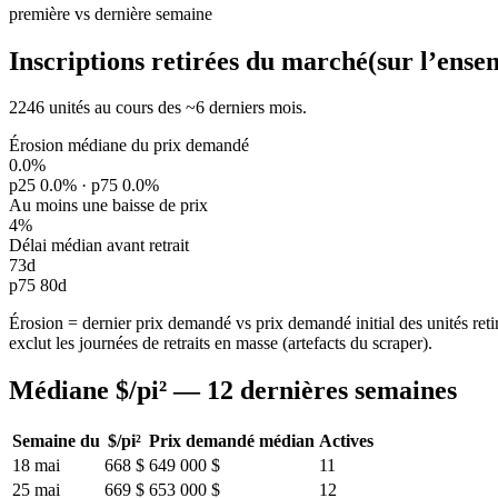
première vs dernière semaine
Inscriptions retirées du marché
(sur l’ense
2246 unités au cours des ~6 derniers mois.
Érosion médiane du prix demandé
0.0%
p25 0.0% · p75 0.0%
Au moins une baisse de prix
4%
Délai médian avant retrait
73d
p75 80d
Érosion = dernier prix demandé vs prix demandé initial des unités retir
exclut les journées de retraits en masse (artefacts du scraper).
Médiane $/pi² — 12 dernières semaines
Semaine du
$/pi²
Prix demandé médian
Actives
18 mai
668 $
649 000 $
11
25 mai
669 $
653 000 $
12